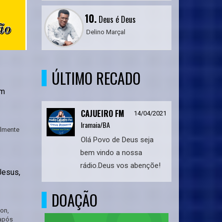
10.
Deus é Deus
Delino Marçal
ÚLTIMO RECADO
em
CAJUEIRO FM
14/04/2021
Iramaia/BA
almente
Olá Povo de Deus seja
bem vindo a nossa
rádio.Deus vos abençõe!
Jesus,
DOAÇÃO
on,
 após