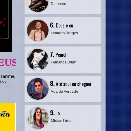
Damares
6.
Deus e eu
Leandro Borges
7.
Penielr
VERÁ
Fernanda Brum
esanime,
8.
9 >>
Até aqui eu cheguei
Voz da Verdade
9.
Jó
Midian Lima