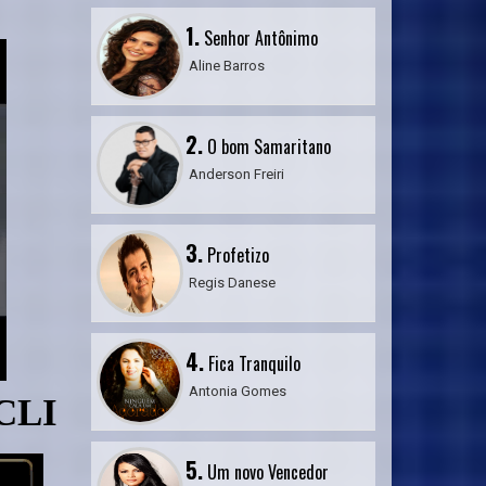
1.
Senhor Antônimo
Aline Barros
2.
O bom Samaritano
Anderson Freiri
3.
Profetizo
Regis Danese
4.
Fica Tranquilo
Antonia Gomes
NO ÍCONE DO ALTO-FALAN
5.
Um novo Vencedor