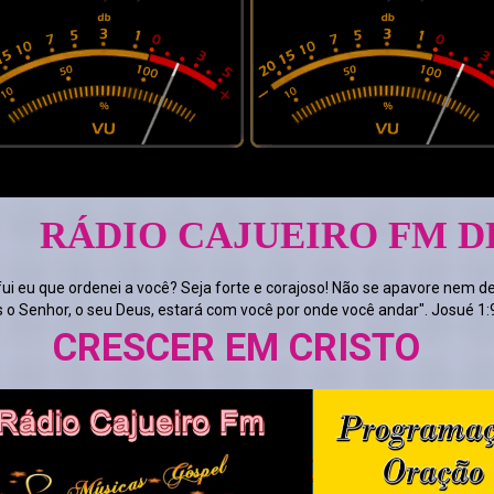
 CAJUEIRO FM DEUS PRO
fui eu que ordenei a você? Seja forte e corajoso! Não se apavore nem d
s o Senhor, o seu Deus, estará com você por onde você andar". Josué 1:
ER EM CRISTO