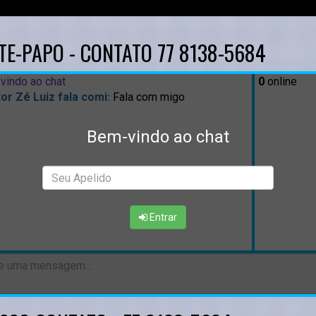
TE-PAPO - CONTATO 77 8138-5684
vindo ao chat
0
online
or Zé Luiz fala comi:
Fala com migo
Bem-vindo ao chat
Entrar