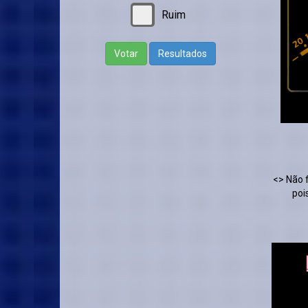
Ruim
Votar
Resultados
RÁDIO
<> Não 
poi
CRESC