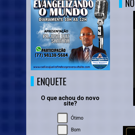
NO
ENQUETE
O que achou do novo
site?
PARA O
Ótimo
Bom