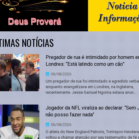
TIMAS NOTÍCIAS
Pregador de rua é intimidado por homem 
Londres: “Está latindo como um cão”
06/08/2026
Um pregador de rua foi intimidado e agredido verb
enquanto evangelizava em Londres, na Inglaterra,
recentemente. Jesse Samuel Ngoma estava anun...
Jogador da NFL viraliza ao declarar: “Sem 
não posso fazer nada”
06/08/2026
O atleta do New England Patriots, TreVeyon Henders
voltou a chamar atenção por seu testemunho de fé