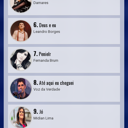
Damares
6.
Deus e eu
Leandro Borges
7.
Penielr
Fernanda Brum
8.
Até aqui eu cheguei
Voz da Verdade
9.
Jó
Midian Lima