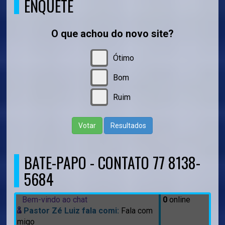
ENQUETE
O que achou do novo site?
Ótimo
Bom
Ruim
Votar
Resultados
BATE-PAPO - CONTATO 77 8138-
5684
Bem-vindo ao chat
0
online
Pastor Zé Luiz fala comi:
Fala com
migo